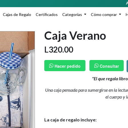
Agre
Cajas de Regalo
Certificados
Categorías
Cómo comprar
Caja Verano
L
320.00
Hacer pedido
Consultar
"El que regala libr
Una caja pensada para sumergirse en la lectu
el cuerpo y 
La caja de regalo incluye: