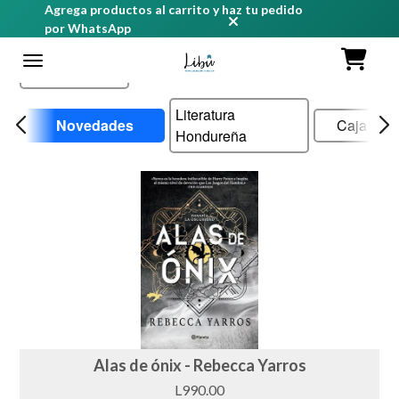
Agrega productos al carrito y haz tu pedido
por WhatsApp
Nombre
Literatura
Novedades
Caja de r
Hondureña
Alas de ónix - Rebecca Yarros
L990.00