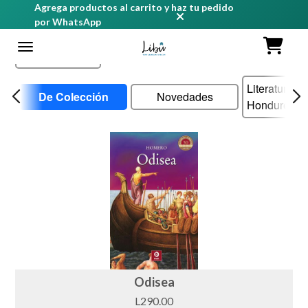
Agrega productos al carrito y haz tu pedido
por WhatsApp
Ordenar
Literatura
De Colección
Novedades
Hondureña
Odisea
L290.00