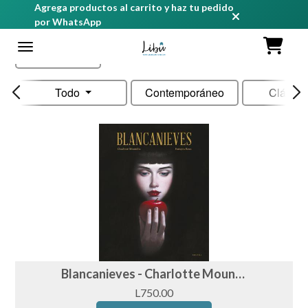
Agrega productos al carrito y haz tu pedido
por WhatsApp
Ordenar
Todo
Contemporáneo
Clásic
Blancanieves - Charlotte Moundlic & François Roca
L750.00